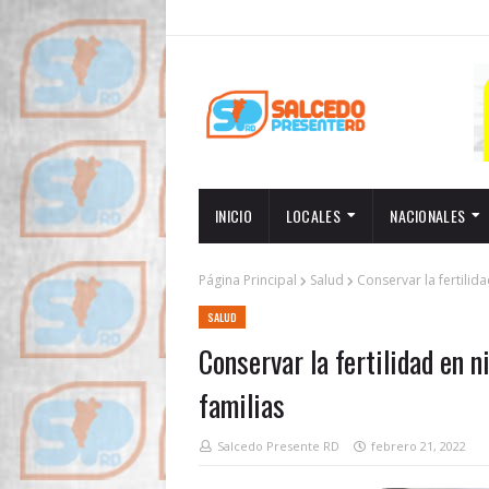
INICIO
LOCALES
NACIONALES
Página Principal
Salud
Conservar la fertilid
SALUD
Conservar la fertilidad en 
familias
Salcedo Presente RD
febrero 21, 2022