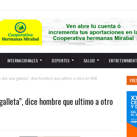
INTERNACIONALES
DEPORTES
SALUD
ENTRETENIMIEN
 dio una galleta”, dice hombre que ultimo a otro en SFM
PRE
galleta”, dice hombre que ultimo a otro