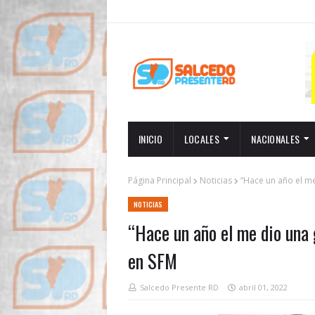
INICIO
LOCALES
NACIONALES
Página Principal
Noticias
“Hace un año el me
NOTICIAS
“Hace un año el me dio una 
en SFM
Salcedo Presente RD
abril 01, 2022