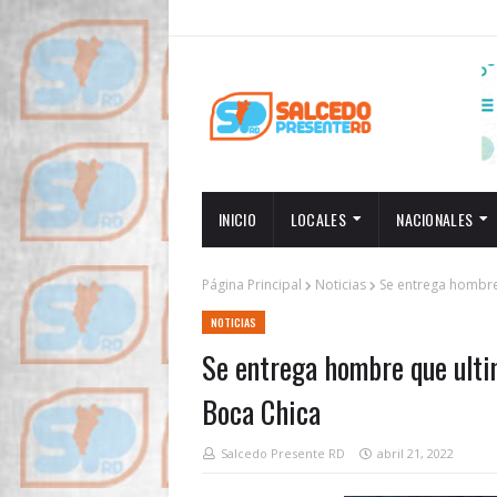
INICIO
LOCALES
NACIONALES
Página Principal
Noticias
Se entrega hombre 
NOTICIAS
Se entrega hombre que ultim
Boca Chica
Salcedo Presente RD
abril 21, 2022