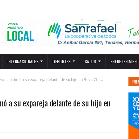
INTERNACIONALES
DEPORTES
SALUD
ENTRETENIMIEN
que ultimó a su expareja delante de su hijo en Boca Chica
PRE
ó a su expareja delante de su hijo en