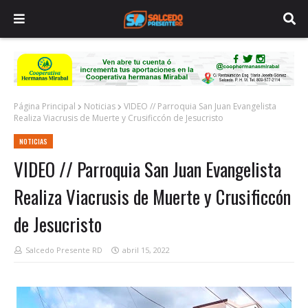
Página Principal
Noticias
VIDEO // Parroquia San Juan Evangelista
Realiza Viacrusis de Muerte y Crusificcón de Jesucristo
NOTICIAS
VIDEO // Parroquia San Juan Evangelista
Realiza Viacrusis de Muerte y Crusificcón
de Jesucristo
Salcedo Presente RD
abril 15, 2022