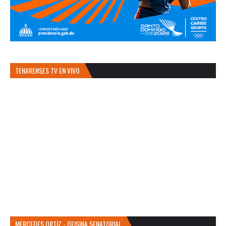
TENARENSES TV EN VIVO
MERCEDES ORTIZ - OFISINA SENATORIAL