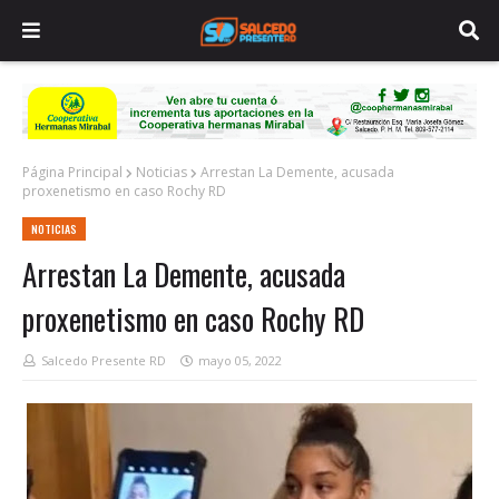
Página Principal
Noticias
Arrestan La Demente, acusada
proxenetismo en caso Rochy RD
NOTICIAS
Arrestan La Demente, acusada
proxenetismo en caso Rochy RD
Salcedo Presente RD
mayo 05, 2022