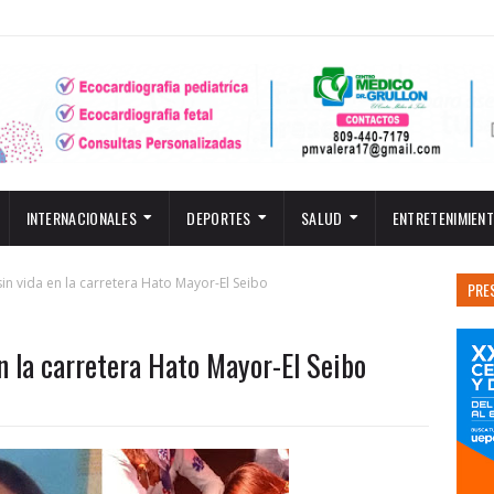
INTERNACIONALES
DEPORTES
SALUD
ENTRETENIMIEN
in vida en la carretera Hato Mayor-El Seibo
PRE
n la carretera Hato Mayor-El Seibo