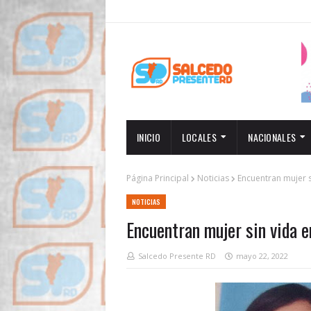
INICIO
LOCALES
NACIONALES
Página Principal
Noticias
Encuentran mujer s
NOTICIAS
Encuentran mujer sin vida e
Salcedo Presente RD
mayo 22, 2022