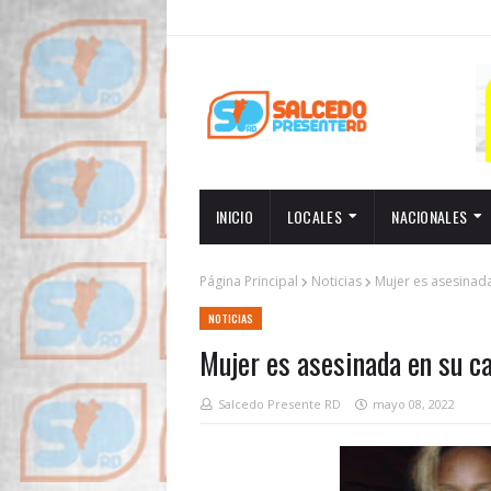
INICIO
LOCALES
NACIONALES
Página Principal
Noticias
Mujer es asesinad
NOTICIAS
Mujer es asesinada en su c
Salcedo Presente RD
mayo 08, 2022