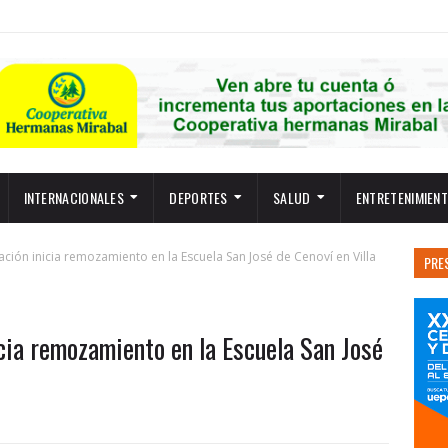
INTERNACIONALES
DEPORTES
SALUD
ENTRETENIMIEN
ación inicia remozamiento en la Escuela San José de Cenoví en Villa
PRE
cia remozamiento en la Escuela San José