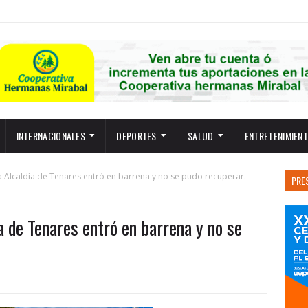
INTERNACIONALES
DEPORTES
SALUD
ENTRETENIMIEN
la Alcaldía de Tenares entró en barrena y no se pudo recuperar.
PRE
ía de Tenares entró en barrena y no se