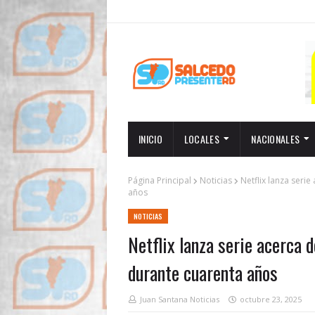
INICIO
LOCALES
NACIONALES
Página Principal
Noticias
Netflix lanza seri
años
NOTICIAS
Netflix lanza serie acerca 
durante cuarenta años
Juan Santana Noticias
octubre 23, 2025