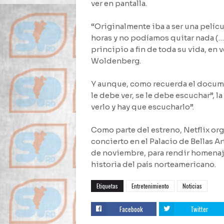
ver en pantalla.
“Originalmente iba a ser una pelícu
horas y no podíamos quitar nada (…
principio a fin de toda su vida, e
Woldenberg.
Y aunque, como recuerda el documen
le debe ver, se le debe escuchar”, 
verlo y hay que escucharlo”.
Como parte del estreno, Netflix or
concierto en el Palacio de Bellas A
de noviembre, para rendir homenaje
historia del país norteamericano.
Etiquetas
Entretenimiento
Noticias
Facebook
Twitter