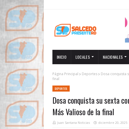
INICIO
LOCALES
NACIONALES
Página Principal
Deportes
Dosa conquista s
final
DEPORTES
Dosa conquista su sexta co
Más Valioso de la final
Juan Santana Noticias
diciembre 20, 2025