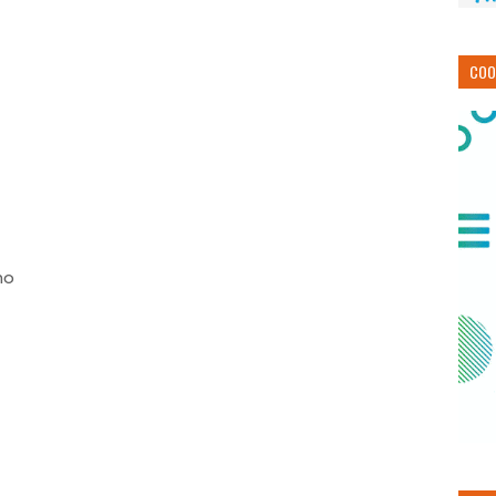
COO
no