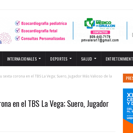
INTERNACIONALES
DEPORTES
SALUD
ENTRETENIMIEN
u sexta corona en el TBS La Vega; Suero, Jugador Más Valioso de la
PRE
rona en el TBS La Vega; Suero, Jugador