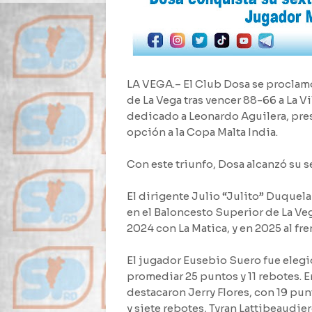
LA VEGA.– El Club Dosa se proclam
de La Vega tras vencer 88-66 a La Vil
dedicado a Leonardo Aguilera, pre
opción a la Copa Malta India.
Con este triunfo, Dosa alcanzó su s
El dirigente Julio “Julito” Duquela
en el Baloncesto Superior de La Ve
2024 con La Matica, y en 2025 al fr
El jugador Eusebio Suero fue elegid
promediar 25 puntos y 11 rebotes. 
destacaron Jerry Flores, con 19 pun
y siete rebotes, Tyran Lattibeaudie