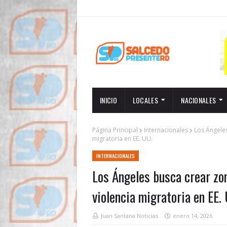
INICIO
LOCALES
NACIONALES
Página Principal
Internacionales
Los Ángeles
migratoria en EE. UU.
INTERNACIONALES
Los Ángeles busca crear zon
violencia migratoria en EE.
Juan Santana Noticias
enero 14, 2026