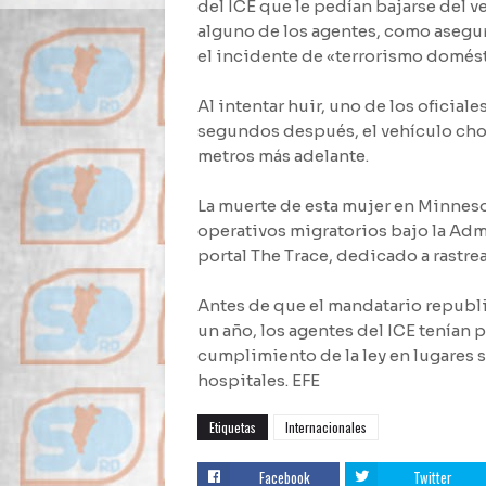
del ICE que le pedían bajarse del v
alguno de los agentes, como asegur
el incidente de «terrorismo domést
Al intentar huir, uno de los oficial
segundos después, el vehículo choc
metros más adelante.
La muerte de esta mujer en Minnesot
operativos migratorios bajo la Adm
portal The Trace, dedicado a rastrea
Antes de que el mandatario republi
un año, los agentes del ICE tenían p
cumplimiento de la ley en lugares s
hospitales. EFE
Etiquetas
Internacionales
Facebook
Twitter