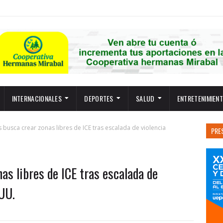
INTERNACIONALES
DEPORTES
SALUD
ENTRETENIMIEN
 busca crear zonas libres de ICE tras escalada de violencia
PRE
as libres de ICE tras escalada de
 UU.