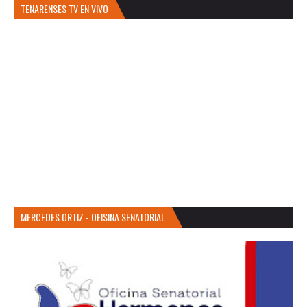
TENARENSES TV EN VIVO
MERCEDES ORTIZ - OFISINA SENATORIAL