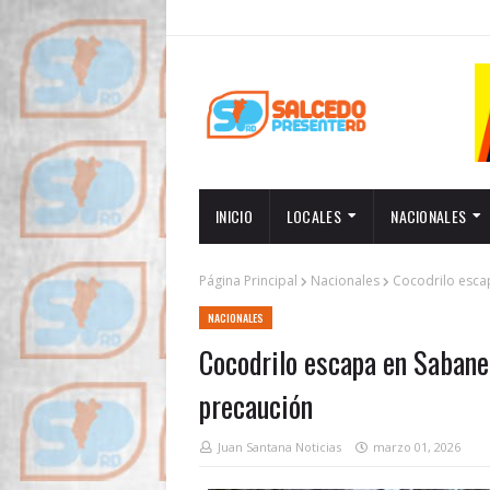
INICIO
LOCALES
NACIONALES
Página Principal
Nacionales
Cocodrilo escap
NACIONALES
Cocodrilo escapa en Sabanet
precaución
Juan Santana Noticias
marzo 01, 2026