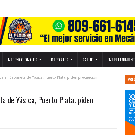
INTERNACIONALES
DEPORTES
SALUD
ENTRETENIMIEN
a en Sabaneta de Yásica, Puerto Plata; piden precaución
PRE
a de Yásica, Puerto Plata; piden