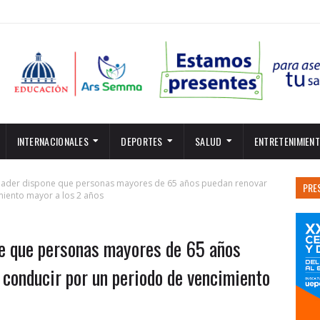
INTERNACIONALES
DEPORTES
SALUD
ENTRETENIMIEN
nader dispone que personas mayores de 65 años puedan renovar
PRE
miento mayor a los 2 años
e que personas mayores de 65 años
 conducir por un periodo de vencimiento