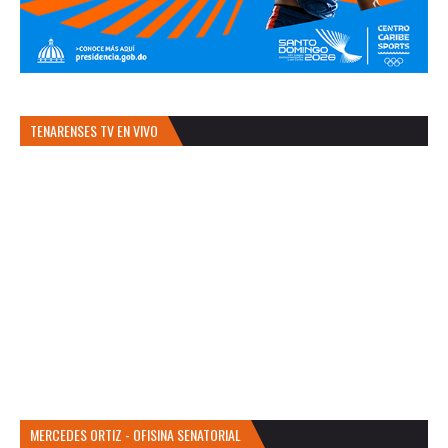
TENARENSES TV EN VIVO
MERCEDES ORTIZ - OFISINA SENATORIAL