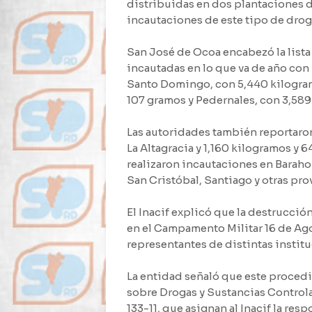
distribuidas en dos plantaciones d
incautaciones de este tipo de droga
San José de Ocoa encabezó la list
incautadas en lo que va de año con
Santo Domingo, con 5,440 kilogramo
107 gramos y Pedernales, con 3,589
Las autoridades también reportaro
La Altagracia y 1,160 kilogramos y 
realizaron incautaciones en Baraho
San Cristóbal, Santiago y otras pro
El Inacif explicó que la destrucción
en el Campamento Militar 16 de Ago
representantes de distintas instit
La entidad señaló que este proced
sobre Drogas y Sustancias Controla
133-11, que asignan al Inacif la res