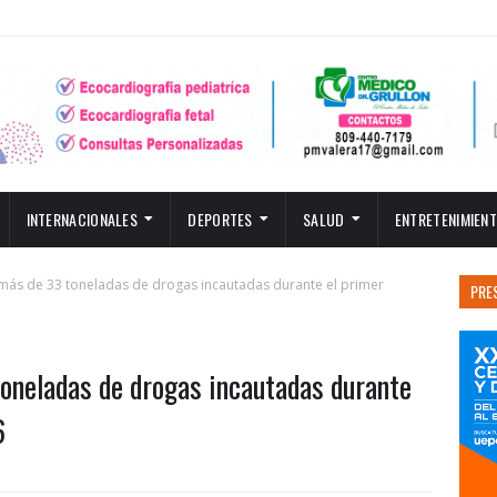
INTERNACIONALES
DEPORTES
SALUD
ENTRETENIMIEN
 más de 33 toneladas de drogas incautadas durante el primer
PRE
toneladas de drogas incautadas durante
6