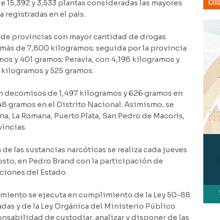
COO
e 15,392 y 3,533 plantas consideradas las mayores
 registradas en el país.
a de provincias con mayor cantidad de drogas
 más de 7,800 kilogramos; seguida por la provincia
s y 401 gramos; Peravia, con 4,198 kilogramos y
 kilogramos y 525 gramos.
n decomisos de 1,497 kilogramos y 626 gramos en
648 gramos en el Distrito Nacional. Asimismo, se
na, La Romana, Puerto Plata, San Pedro de Macorís,
vincias.
 de las sustancias narcóticas se realiza cada jueves
sto, en Pedro Brand con la participación de
uciones del Estado.
imiento se ejecuta en cumplimiento de la Ley 50-88
das y de la Ley Orgánica del Ministerio Público
ponsabilidad de custodiar, analizar y disponer de las