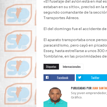
«El fuselaje del avión está en mal e
estaban en su sitio», precisó en l
segundo comandante de la sección
Transportes Aéreos.
El del domingo fue el accidente de 
El aparato transportaba once person
paracaidismo, pero cayó en picad
Essey, hasta estrellarse a unos 300
Tomblaine, en las proximidades de
Etiquetas
Internacionales
Facebook
Twitter
PUBLICADAS POR
JUAN SANTA
Soy joven emprendedor, t
Gráfico.