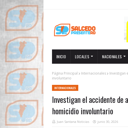
INICIO
LOCALES
NACIONALES
Página Principal
Internacionales
Investigan 
involuntario
INTERNACIONALES
Investigan el accidente de 
homicidio involuntario
Juan Santana Noticias
junio 30, 2026