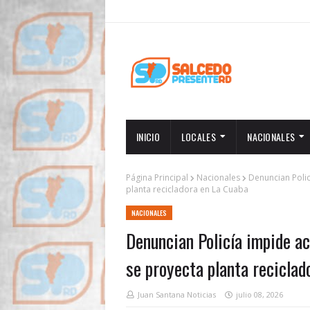
INICIO
LOCALES
NACIONALES
Página Principal
Nacionales
Denuncian Poli
planta recicladora en La Cuaba
NACIONALES
Denuncian Policía impide ac
se proyecta planta reciclad
Juan Santana Noticias
julio 08, 2026