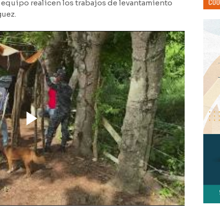
COO
o equipo realicen los trabajos de levantamiento
guez.