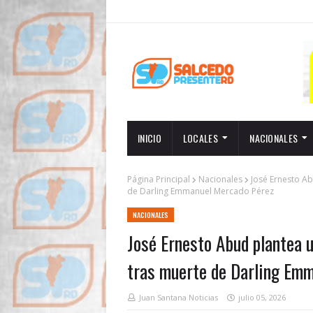
INICIO
LOCALES
NACIONALES
Página Principal
Nacionales
José Ernesto Ab
de Darling Emmanuel Mercado Pérez
NACIONALES
José Ernesto Abud plantea u
tras muerte de Darling Em
Juan Santana Noticias
julio 05, 2026